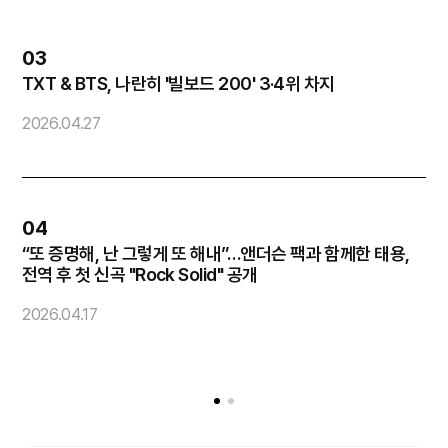
03
TXT & BTS, 나란히 '빌보드 200' 3·4위 차지
화
2026.04.27
2
04
“또 증명해, 난 그렇게 또 해내”…앤더슨 팩과 함께한 태용,
코
전역 후 첫 신곡 "Rock Solid" 공개
2
2026.04.17