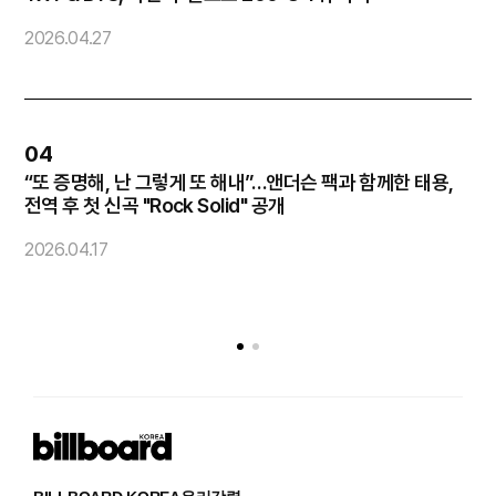
2026.04.27
2
04
“또 증명해, 난 그렇게 또 해내”…앤더슨 팩과 함께한 태용,
코
전역 후 첫 신곡 "Rock Solid" 공개
2
2026.04.17