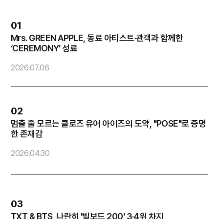
01
Mrs. GREEN APPLE, 동료 아티스트·관객과 함께한
엔
‘CEREMONY’ 성료
2
2026.07.06
02
멈출 줄 모르는 클로즈 유어 아이즈의 도약, "POSE"로 증명
방
한 존재감
2026.04.30
2
03
TXT & BTS, 나란히 '빌보드 200' 3·4위 차지
화