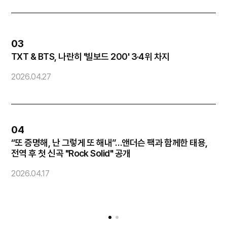
03
TXT & BTS, 나란히 '빌보드 200' 3·4위 차지
화
2026.04.27
2
04
“또 증명해, 난 그렇게 또 해내”…앤더슨 팩과 함께한 태용,
코
전역 후 첫 신곡 "Rock Solid" 공개
2
2026.04.17