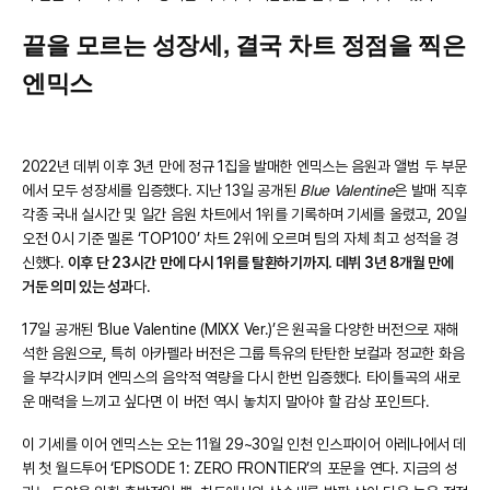
끝을 모르는 성장세, 결국 차트 정점을 찍은
엔믹스
2022년 데뷔 이후 3년 만에 정규 1집을 발매한 엔믹스는 음원과 앨범 두 부문
에서 모두 성장세를 입증했다. 지난 13일 공개된
Blue Valentine
은 발매 직후
각종 국내 실시간 및 일간 음원 차트에서 1위를 기록하며 기세를 올렸고, 20일
오전 0시 기준 멜론 ‘TOP100’ 차트 2위에 오르며 팀의 자체 최고 성적을 경
신했다.
이후 단 23시간 만에 다시 1위를 탈환하기까지. 데뷔 3년 8개월 만에
거둔 의미 있는 성과
다.
17일 공개된 ‘Blue Valentine (MIXX Ver.)’은 원곡을 다양한 버전으로 재해
석한 음원으로, 특히 아카펠라 버전은 그룹 특유의 탄탄한 보컬과 정교한 화음
을 부각시키며 엔믹스의 음악적 역량을 다시 한번 입증했다. 타이틀곡의 새로
운 매력을 느끼고 싶다면 이 버전 역시 놓치지 말아야 할 감상 포인트다.
이 기세를 이어 엔믹스는 오는 11월 29~30일 인천 인스파이어 아레나에서 데
뷔 첫 월드투어 ‘EPISODE 1: ZERO FRONTIER’의 포문을 연다. 지금의 성