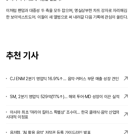
이처럼 팬덤과 대중성 두 축을 모두 잡으며, 명실상부한 차트 강자로 자리매김
한 보이넥스트도어. 이들이 새 앨범으로 써 내려갈 다음 기록에 관심이 쏠린다.
추천 기사
CJ ENM 2분기 영업익 16.9%↑… 음악·커머스 부문 매출 성장 견인
SM, 2분기 영업익 529억(11%↑)… 해외 투어·MD 성장이 이끈 실적
아시아 최초 ‘마리아 칼라스 특별상’ 조수미… 한국 클래식·음악 산업의
시대적 이정표
음저협, 'AI 활용 음악' 저작권 등록 가이드라인 발표