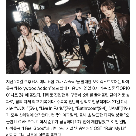
지난 20일 오후 6시 미니 5집
The Action’
을 발매한 보이넥스트도어는 타이
틀곡 “Hollywood Action”으로 발매 다음날인 21일 0시 기준 멜론 ‘TOP10
0’ 차트 2위에 올랐다. 11위로 진입한 뒤 꾸준히 순위를 끌어올린 끝에 거둔 성
과로, 팀의 자체 최고 기록이다. 수록곡 전반의 성적도 인상적이다. 21일 0시
기준 “있잖아”(5위), “Live In Paris”(7위), “Bathroom”(9위), “JAM!”(11위)
가 모두 상위권에 안착했다. 컴백의 여파일까. 올해 초 발표한 디지털 싱글 “오
늘만 I LOVE YOU” 역시 순위가 급등하며 10위권에 재진입했고, 이전 앨범
타이틀곡 “I Feel Good”과 티빙 오리지널 ‘환승연애4’ OST “Ruin My Lif
e”까지 다시 차트에 이름을 올렸다.