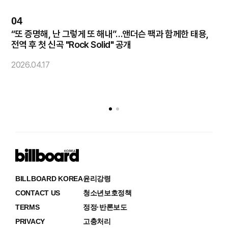
04
0
“또 증명해, 난 그렇게 또 해내”…앤더슨 팩과 함께한 태용,
코
전역 후 첫 신곡 "Rock Solid" 공개
2
2026.04.17
BILLBOARD KOREA
윤리강령
CONTACT US
청소년보호정책
TERMS
정정·반론보도
PRIVACY
고충처리