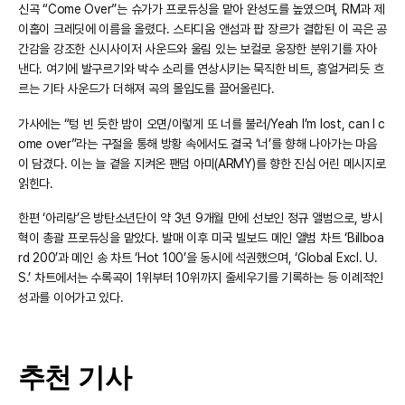
신곡 “Come Over”는 슈가가 프로듀싱을 맡아 완성도를 높였으며, RM과 제
이홉이 크레딧에 이름을 올렸다. 스타디움 앤섬과 팝 장르가 결합된 이 곡은 공
간감을 강조한 신시사이저 사운드와 울림 있는 보컬로 웅장한 분위기를 자아
낸다. 여기에 발구르기와 박수 소리를 연상시키는 묵직한 비트, 흥얼거리듯 흐
르는 기타 사운드가 더해져 곡의 몰입도를 끌어올린다.
가사에는 “텅 빈 듯한 밤이 오면/이렇게 또 너를 불러/Yeah I’m lost, can I c
ome over”라는 구절을 통해 방황 속에서도 결국 ‘너’를 향해 나아가는 마음
이 담겼다. 이는 늘 곁을 지켜온 팬덤 아미(ARMY)를 향한 진심 어린 메시지로
읽힌다.
한편 ‘아리랑’은 방탄소년단이 약 3년 9개월 만에 선보인 정규 앨범으로, 방시
혁이 총괄 프로듀싱을 맡았다. 발매 이후 미국 빌보드 메인 앨범 차트 ‘Billboa
rd 200’과 메인 송 차트 ‘Hot 100’을 동시에 석권했으며, ‘Global Excl. U.
S.’ 차트에서는 수록곡이 1위부터 10위까지 줄세우기를 기록하는 등 이례적인
성과를 이어가고 있다.
추천 기사