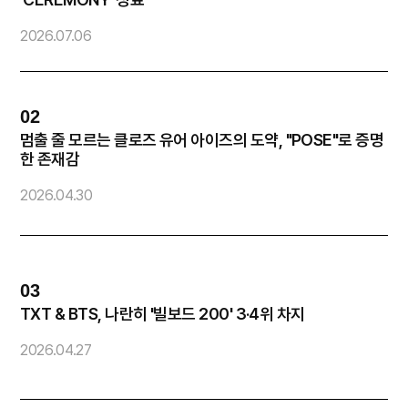
2
2026.07.06
02
0
멈출 줄 모르는 클로즈 유어 아이즈의 도약, "POSE"로 증명
방
한 존재감
2026.04.30
2
03
0
TXT & BTS, 나란히 '빌보드 200' 3·4위 차지
화
2026.04.27
2