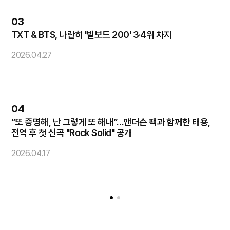
03
TXT & BTS, 나란히 '빌보드 200' 3·4위 차지
화
2026.04.27
2
04
“또 증명해, 난 그렇게 또 해내”…앤더슨 팩과 함께한 태용,
코
전역 후 첫 신곡 "Rock Solid" 공개
2
2026.04.17