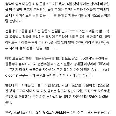
컴백에 앞서 다양한 티징 콘텐츠도 예고됐다. 4월 첫째 주에는 신보의 비주얼
을 담은 앨범 포토가 공개되며, 둘째 주에는 트랙리스트와 타이틀곡 뮤직비디
오 티저가 차례로 베일을 벗는다. 이를 통해 컴백 분위기를 단계적으로 끌어올
릴 전망이다.
팬들과의 소통을 강화하는 활동도 눈길을 끈다. 코르티스는 타이틀곡 발표 직
후 음악방송 활동에 돌입하는 동시에 오프라인 ‘릴리즈 파티’를 개최한다. 해당
이벤트는 타이틀곡 공개 주간과 5월 4일 앨범 발매 주간에 각각 진행되며, 총
두 차례에 걸쳐 팬들과 만날 예정이다.
이번 프로모션 캘린더에는 활동곡에 대한 힌트도 담겼다. 5월 4일 주간에는
활동곡의 뮤직비디오와 컨셉추얼 퍼포먼스 필름이 공개될 예정이며, ‘#1’이라
는 표기가 더해져 궁금증을 자아낸다. 또한 캘린더 하단에 적힌 ‘And more t
o come’ 문구는 추가 콘텐츠 공개를 암시하며 기대감을 높인다.
캘린더 이미지에는 멤버들이 직접 촬영한 사진이 포함됐다. 셀피 형식으로 담
긴 광각 구도의 이미지 속 다섯 멤버는 윙크와 장난기 어린 표정으로 자유로운
분위기를 연출했다. 특히 과한 스타일링을 배제한 자연스러운 모습이 눈길을
끈다.
한편, 코르티스의 미니 2집 ‘GREENGREEN’은 발매 전부터 뜨거운 반응을 얻