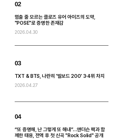
02
0
멈출 줄 모르는 클로즈 유어 아이즈의 도약,
방
"POSE"로 증명한 존재감
“
2026.04.30
2
0
03
화
TXT & BTS, 나란히 '빌보드 200' 3·4위 차지
2026.04.27
2
04
0
“또 증명해, 난 그렇게 또 해내”…앤더슨 팩과 함
코
께한 태용, 전역 후 첫 신곡 "Rock Solid" 공개