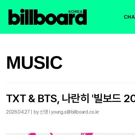
CHA
MUSIC
TXT & BTS, 나란히 '빌보드 2
2026.04.27 | by 신영 l young.s@billboard.co.kr