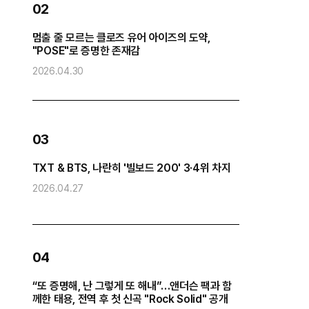
02
멈출 줄 모르는 클로즈 유어 아이즈의 도약,
방
"POSE"로 증명한 존재감
“
2026.04.30
2
0
03
화
TXT & BTS, 나란히 '빌보드 200' 3·4위 차지
2026.04.27
2
04
“또 증명해, 난 그렇게 또 해내”…앤더슨 팩과 함
코
께한 태용, 전역 후 첫 신곡 "Rock Solid" 공개