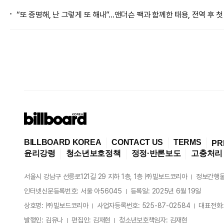
“또 증명해, 난 그렇게 또 해내”…앤더슨 팩과 함께한 태용, 전역 후 첫 신곡
BILLBOARD KOREA
CONTACT US
TERMS
PR
윤리강령
청소년보호정책
정정·반론보도
고충처리
서울시 강남구 선릉로121길 29 지하 1층, 1층 ㈜빌보드코리아
정보간행물
인터넷신문등록번호:
서울 아56045
등록일:
2025년 6월 19일
상호명:
㈜빌보드코리아
사업자등록번호:
525-87-02584
대표전화:
발행인:
김유나
편집인:
김재현
청소년보호책임자:
김재현