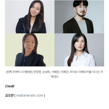
(왼쪽 위부터 시계방향) 인정현, 손성득, 이혜원, 이혜진. 하이브 아메리카를 이끄는 주
역이다
Credit
김도헌
(
realzenerate.com
)