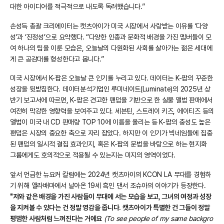
대한 아이디어를 적극적으로 내도록 독려했습니다.”
손성득 총괄 크리에이터는 캣츠아이가 미국 시장에서 사랑받는 이유를 ‘다양
성’과 ‘진정성’으로 요약했다. “다양한 인종과 문화적 배경을 가진 멤버들이 모
여 하나의 팀을 이룬 모습은, 오늘날의 다원화된 사회를 살아가는 젊은 세대에
게 큰 공감대를 형성한다고 봅니다.”
미국 시장에서 K-팝은 오늘날 큰 인기를 누리고 있다. 데이터는 K-팝의 꾸준한
성장을 뒷받침한다. 데이터분석기업인 루미네이트(Luminate)의 2025년 상
반기 보고서에 따르면, K-팝은 견고한 팬덤을 기반으로 한 실물 앨범 판매에서
여전히 막강한 영향력을 보여주고 있다. 세븐틴, 스트레이 키즈, 에이티즈 등의
앨범이 미국 내 CD 판매량 TOP 10에 이름을 올리는 등 K-팝의 충성도 높은
팬덤은 시장의 중요한 축으로 자리 잡았다. 하지만 이 인기가 빅네임들에 집중
된 팬덤의 일시적 결집 효과인지, 혹은 K-팝의 문법을 바탕으로 하는 현지화
그룹에게도 호의적으로 적용될 수 있는지는 미지의 영역이었다.
앞서 언급한 뉴요커 칼럼에는 2024년 캣츠아이의 KCON LA 무대를 경험하
기 위해 앨라배마에서 날아온 19세 흑인 댄서 조슈아의 이야기가 등장한다.
"저와 같은 배경을 가진 사람들이 무대에 서는 모습을 보고, 그녀의 여정과 성장
을 지켜볼 수 있다는 건 정말 영감을 줍니다. 캣츠아이가 특별한 건 그들이 정말
평범한 사람처럼 느껴진다는 거에요
(To see people of my same backgro