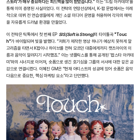
스토리’가 매우 중요하다는 피드백을 많이 받았습니다.”
이는 ‘드림 아카데미’를
통해 이미 증명된 사실이었다. 이 전략의 연장선상에서, K-팝 문법에서는 이례
적으로 데뷔 전 연습생들에게 개인 소셜 미디어 운영을 허용하며 각자의 매력
을 자유롭게 드러낼 환경을 만들었다.
이 전략은 틱톡에서 첫 번째 EP
SIS(Soft is Strong)
의 타이틀곡
"Touc
h"
가 바이럴되며 빛을 발했다. “저희가 제작한 영상 하나가 예상치 못하게 알
고리즘을 타면서 K팝이나 하이브를 전혀 모르던 대중에게까지 캣츠아이의 이
름과 음악이 알려지기 시작했죠.” 이는 넷플릭스를 통해 공개된 '팝스타 아카데
미'와의 시너지로 이어져, 숏폼으로 생긴 호기심을 그룹의 서사에 대한 깊은 공
감으로 연결시켰다. 이혜진 GM은 “현재 아티스트의 성공에 있어 숏폼은 음악
다음으로 중요한, 핵심 마케팅 요소”라고 단언했다.