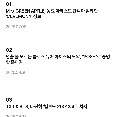
01
Mrs. GREEN APPLE, 동료 아티스트·관객과 함께한
엔
‘CEREMONY’ 성료
2
2026.07.06
02
멈출 줄 모르는 클로즈 유어 아이즈의 도약, "POSE"로 증명
방
한 존재감
2026.04.30
2
03
TXT & BTS, 나란히 '빌보드 200' 3·4위 차지
화
2026.04.27
2