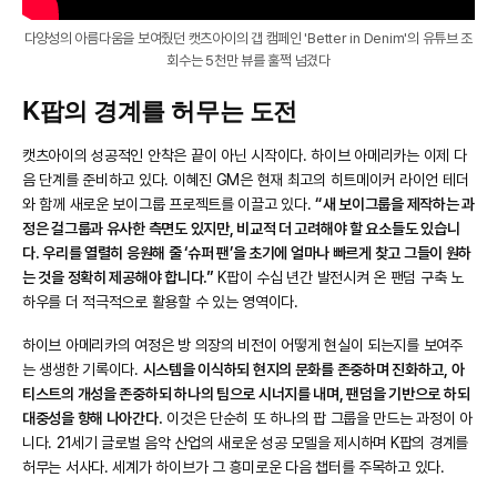
?si=nRHPbNGMiLqckorS
다양성의 아름다움을 보여줬던 캣츠아이의 갭 캠페인 'Better in Denim'의 유튜브 조
회수는 5천만 뷰를 훌쩍 넘겼다
K팝의 경계를 허무는 도전
캣츠아이의 성공적인 안착은 끝이 아닌 시작이다. 하이브 아메리카는 이제 다
음 단계를 준비하고 있다. 이혜진 GM은 현재 최고의 히트메이커 라이언 테더
와 함께 새로운 보이그룹 프로젝트를 이끌고 있다.
“새 보이그룹을 제작하는 과
정은 걸그룹과 유사한 측면도 있지만, 비교적 더 고려해야 할 요소들도 있습니
다. 우리를 열렬히 응원해 줄 ‘슈퍼 팬’을 초기에 얼마나 빠르게 찾고 그들이 원하
는 것을 정확히 제공해야 합니다.”
K팝이 수십 년간 발전시켜 온 팬덤 구축 노
하우를 더 적극적으로 활용할 수 있는 영역이다.
하이브 아메리카의 여정은 방 의장의 비전이 어떻게 현실이 되는지를 보여주
는 생생한 기록이다.
시스템을 이식하되 현지의 문화를 존중하며 진화하고, 아
티스트의 개성을 존중하되 하나의 팀으로 시너지를 내며, 팬덤을 기반으로 하되
대중성을 향해 나아간다.
이것은 단순히 또 하나의 팝 그룹을 만드는 과정이 아
니다. 21세기 글로벌 음악 산업의 새로운 성공 모델을 제시하며 K팝의 경계를
허무는 서사다. 세계가 하이브가 그 흥미로운 다음 챕터를 주목하고 있다.