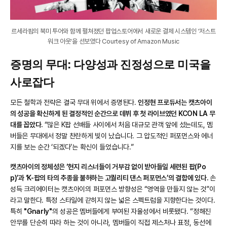
르세라핌의 북미 투어와 함께 펼쳐졌던 팝업스토어에서 새로운 결제 시스템인 '저스트
워크 아웃'을 선보였다 Courtesy of Amazon Music
증명의 무대: 다양성과 진정성으로 미국을
사로잡다
모든 철학과 전략은 결국 무대 위에서 증명된다.
인정현 프로듀서는 캣츠아이
의 성공을 확신하게 된 결정적인 순간으로 데뷔 후 첫 라이브였던 KCON LA 무
대를 꼽았다.
“많은 K팝 선배들 사이에서 처음 대규모 관객 앞에 섰는데도, 멤
버들은 무대에서 정말 찬란하게 빛이 났습니다. 그 압도적인 퍼포먼스와 에너
지를 보는 순간 ‘되겠다’는 확신이 들었습니다.”
캣츠아이의 정체성은 ‘현지 리스너들이 거부감 없이 받아들일 세련된 팝(Po
p)’과 ‘K-팝의 타의 추종을 불허하는 고퀄리티 댄스 퍼포먼스’의 결합에 있다.
손
성득 크리에이터는 캣츠아이의 퍼포먼스 방향성은 “영역을 만들지 않는 것”이
라고 말한다. 특정 스타일에 갇히지 않는 넓은 스펙트럼을 지향한다는 것이다.
특히
"Gnarly"
의 성공은 멤버들에게 부여된 자율성에서 비롯됐다. “정해진
안무를 단순히 따라 하는 것이 아니라, 멤버들이 직접 제스처나 표정, 동선에