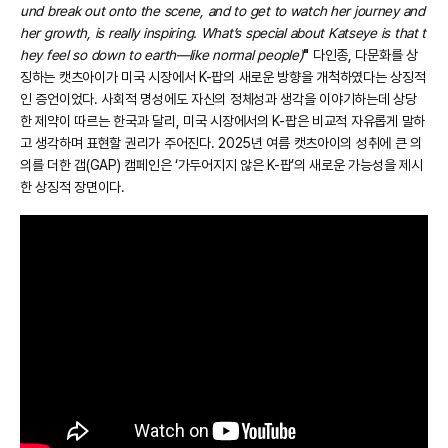
und break out onto the scene, and to get to watch her journey and
her growth, is really inspiring. What’s special about Katseye is that t
hey feel so down to earth—like normal people)
"
다인종, 다문화를 상
징하는 캣츠아이가 미국 시장에서 K-팝의 새로운 방향을 개척하였다는 상징적
인 증언이었다. 사회적 명성에도 자신의 정체성과 생각을 이야기하는데 상당
한 제약이 따르는 한국과 달리, 미국 시장에서의 K-팝은 비교적 자유롭게 말하
고 생각하며 표현할 권리가 주어진다. 2025년 여름 캣츠아이의 성취에 큰 의
의를 더한 갭(GAP) 캠페인은 ‘가두어지지 않은 K-팝’의 새로운 가능성을 제시
한 상징적 장면이다.