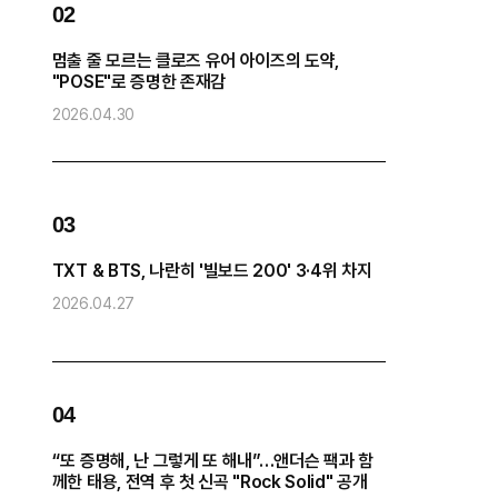
02
0
멈출 줄 모르는 클로즈 유어 아이즈의 도약,
방
"POSE"로 증명한 존재감
“
2026.04.30
2
0
03
화
TXT & BTS, 나란히 '빌보드 200' 3·4위 차지
2026.04.27
2
04
0
“또 증명해, 난 그렇게 또 해내”…앤더슨 팩과 함
코
께한 태용, 전역 후 첫 신곡 "Rock Solid" 공개