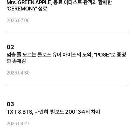
Mrs. GREEN APPLE, 동료 아티스트·관객과 함께한
엔
‘CEREMONY’ 성료
2
2026.07.06
02
멈출 줄 모르는 클로즈 유어 아이즈의 도약, "POSE"로 증명
방
한 존재감
2026.04.30
2
03
TXT & BTS, 나란히 '빌보드 200' 3·4위 차지
화
2026.04.27
2