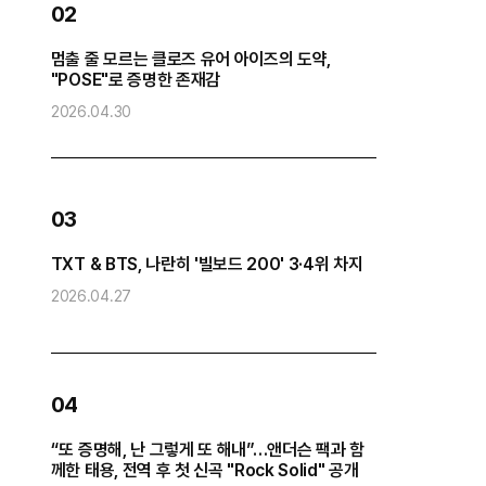
02
멈출 줄 모르는 클로즈 유어 아이즈의 도약,
방
"POSE"로 증명한 존재감
“
2026.04.30
2
0
03
화
TXT & BTS, 나란히 '빌보드 200' 3·4위 차지
2026.04.27
2
04
“또 증명해, 난 그렇게 또 해내”…앤더슨 팩과 함
코
께한 태용, 전역 후 첫 신곡 "Rock Solid" 공개