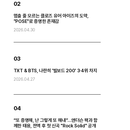
02
멈출 줄 모르는 클로즈 유어 아이즈의 도약,
방
"POSE"로 증명한 존재감
“
2026.04.30
2
0
03
화
TXT & BTS, 나란히 '빌보드 200' 3·4위 차지
2026.04.27
2
04
“또 증명해, 난 그렇게 또 해내”…앤더슨 팩과 함
코
께한 태용, 전역 후 첫 신곡 "Rock Solid" 공개