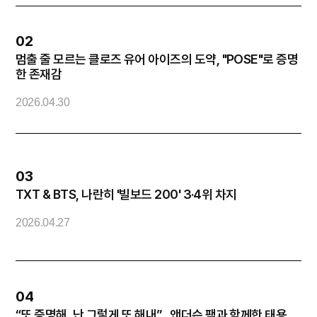
02
멈출 줄 모르는 클로즈 유어 아이즈의 도약, "POSE"로 증명
방
한 존재감
2026.04.30
2
03
TXT & BTS, 나란히 '빌보드 200' 3·4위 차지
화
2026.04.27
2
04
“또 증명해, 난 그렇게 또 해내”…앤더슨 팩과 함께한 태용,