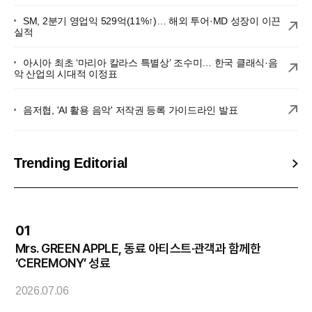
SM, 2분기 영업익 529억(11%↑)… 해외 투어·MD 성장이 이끈
실적
아시아 최초 ‘마리아 칼라스 특별상’ 조수미… 한국 클래식·음
악 산업의 시대적 이정표
음저협, 'AI 활용 음악' 저작권 등록 가이드라인 발표
Trending Editorial
01
Mrs. GREEN APPLE, 동료 아티스트·관객과 함께한
엔
‘CEREMONY’ 성료
2
2026.07.06