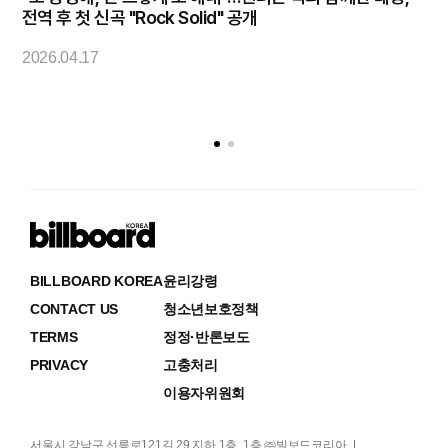
코
전역 후 첫 신곡 "Rock Solid" 공개
2
2026.04.17
BILLBOARD KOREA
윤리강령
CONTACT US
청소년보호정책
TERMS
정정·반론보도
PRIVACY
고충처리
이용자위원회
서울시 강남구 선릉로121길 29 지하 1층, 1층 ㈜빌보드코리아