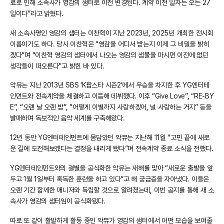
료로 인해 소속사가 영감의 샘터로 이전 변경된다. 계약 이전 일자는 오는 27
일이다”라고 밝혔다.
새 소속사명인 영감의 샘터는 이찬혁이 지난 2023년, 2025년 개최한 전시회
이름이기도 하다. 당시 이찬혁은 “영감을 어디서 받는지 이제 그 비밀을 밝히
겠다”며 “이찬혁 영감의 샘터에서 나오는 영감의 샘물을 마시면 이전에 없던
생각들이 떠오른다”고 밝힌 바 있다.
악뮤는 지난 2013년 SBS ‘K팝스타 시즌2’에서 우승을 차지한 후 YG엔터테
인먼트와 전속계약을 체결하고 이듬해 데뷔했다. 이후 “Give Love”, “RE-BY
E”, “오랜 날 오랜 밤”, “어떻게 이별까지 사랑하겠어, 널 사랑하는 거지” 등을
발매하며 독보적인 음악 세계를 구축해왔다.
12년 동안 YG엔터테인먼트에 몸담았던 악뮤는 지난해 11월 “고민 끝에 새로
운 길에 도전해보겠다는 결정을 내리게 됐다”며 전속계약 종료 소식을 전했다.
YG엔터테인먼트와의 결별을 공식화한 악뮤는 새해를 맞아 “새로운 출발을 앞
두고 1월 1일부터 혹독한 훈련을 하고 있다”고 해 궁금증을 자아냈다. 이들은
오랜 기간 함께한 매니저와 독립할 것으로 알려졌는데, 이번 공지를 통해 새 소
속사가 영감의 샘터임이 공식화됐다.
따로 또 같이 활발하게 활동 중인 악뮤가 영감의 샘터에서 어떤 모습을 보여줄