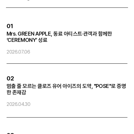
01
Mrs. GREEN APPLE, 동료 아티스트·관객과 함께한
엔
‘CEREMONY’ 성료
2
2026.07.06
02
멈출 줄 모르는 클로즈 유어 아이즈의 도약, "POSE"로 증명
방
한 존재감
2026.04.30
2