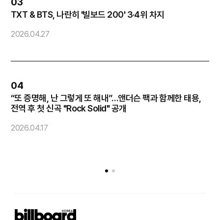
03
TXT & BTS, 나란히 '빌보드 200' 3·4위 차지
화
2026.04.27
2
04
“또 증명해, 난 그렇게 또 해내”…앤더슨 팩과 함께한 태용,
코
전역 후 첫 신곡 "Rock Solid" 공개
2
2026.04.17