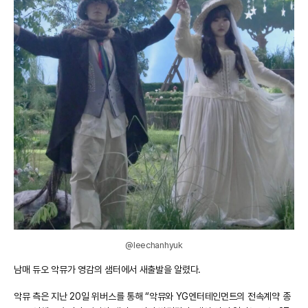
@leechanhyuk
남매 듀오 악뮤가 영감의 샘터에서 새출발을 알렸다.
악뮤 측은 지난 20일 위버스를 통해 “악뮤와 YG엔터테인먼트의 전속계약 종