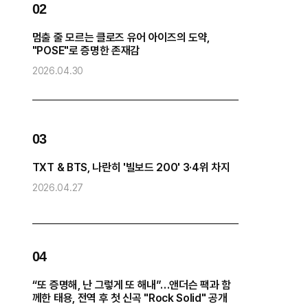
02
0
멈출 줄 모르는 클로즈 유어 아이즈의 도약,
방
"POSE"로 증명한 존재감
“
2026.04.30
2
0
03
화
TXT & BTS, 나란히 '빌보드 200' 3·4위 차지
2026.04.27
2
04
0
“또 증명해, 난 그렇게 또 해내”…앤더슨 팩과 함
코
께한 태용, 전역 후 첫 신곡 "Rock Solid" 공개